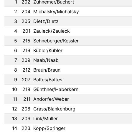
1
202
Zuhnemer/Buchert
2
204
Michalsky/Michalsky
3
205
Dietz/Dietz
4
201
Zauleck/Zauleck
5
215
Schneberger/Kessler
6
219
Kübler/Kübler
7
209
Naab/Naab
8
212
Braun/Braun
9
207
Baltes/Baltes
10
218
Günthner/Haberkern
11
211
Andorfer/Weber
12
208
Grass/Blankenburg
13
206
Link/Müller
14
223
Kopp/Springer