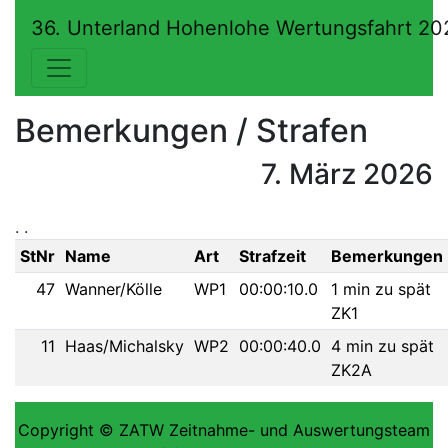
36. Unterland Hohenlohe Wertungsfahrt 20
Bemerkungen / Strafen
7. März 2026
. .
StNr
Name
Art
Strafzeit
Bemerkungen
47
Wanner/Kölle
WP1
00:00:10.0
1 min zu spät
ZK1
11
Haas/Michalsky
WP2
00:00:40.0
4 min zu spät
ZK2A
Copyright © ZATW Zeitnahme- und Auswertungsteam