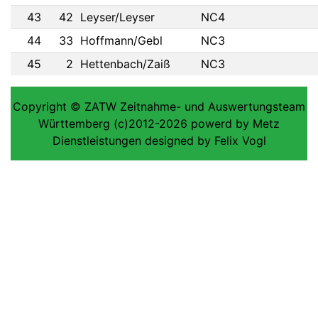
43
42
Leyser/Leyser
NC4
44
33
Hoffmann/Gebl
NC3
45
2
Hettenbach/Zaiß
NC3
Copyright © ZATW Zeitnahme- und Auswertungsteam
Württemberg (c)2012-2026 powerd by Metz
Dienstleistungen designed by Felix Vogl