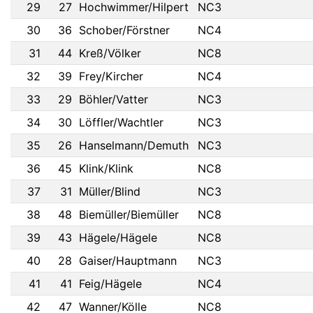
29
27
Hochwimmer/Hilpert
NC3
30
36
Schober/Förstner
NC4
31
44
Kreß/Völker
NC8
32
39
Frey/Kircher
NC4
33
29
Böhler/Vatter
NC3
34
30
Löffler/Wachtler
NC3
35
26
Hanselmann/Demuth
NC3
36
45
Klink/Klink
NC8
37
31
Müller/Blind
NC3
38
48
Biemüller/Biemüller
NC8
39
43
Hägele/Hägele
NC8
40
28
Gaiser/Hauptmann
NC3
41
41
Feig/Hägele
NC4
42
47
Wanner/Kölle
NC8