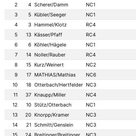
2
4
Scherer/Damm
NC1
3
5
Kübler/Seeger
NC1
4
3
Hammel/Klotz
RC4
5
13
Kässer/Pfaff
RC4
6
6
Köhler/Hägele
NC1
7
14
Noller/Rauber
RC4
8
15
Kurz/Weinert
NC2
9
17
MATHIAS/Mathias
NC6
10
18
Otterbach/Hertfelder
NC3
11
37
Knaupp/Miller
NC4
12
10
Stütz/Otterbach
NC1
13
20
Knorpp/Kramer
NC3
14
21
Schmitt/Genslein
NC3
15
24
Breitinger/Breitinger
NC3