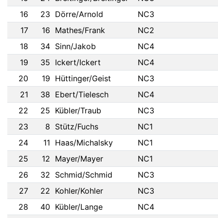
16
23
Dörre/Arnold
NC3
17
16
Mathes/Frank
NC2
18
34
Sinn/Jakob
NC4
19
35
Ickert/Ickert
NC4
20
19
Hüttinger/Geist
NC3
21
38
Ebert/Tielesch
NC4
22
25
Kübler/Traub
NC3
23
8
Stütz/Fuchs
NC1
24
11
Haas/Michalsky
NC1
25
12
Mayer/Mayer
NC1
26
32
Schmid/Schmid
NC3
27
22
Kohler/Kohler
NC3
28
40
Kübler/Lange
NC4