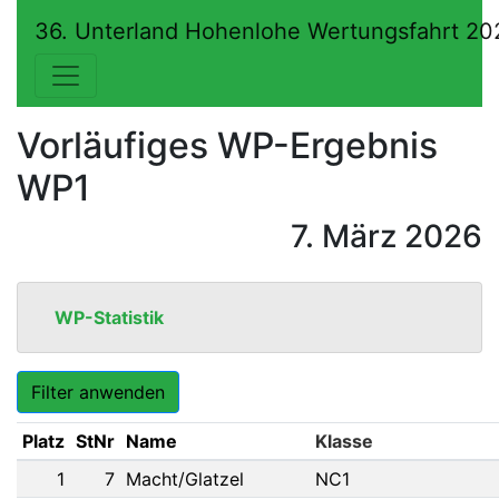
36. Unterland Hohenlohe Wertungsfahrt 20
Vorläufiges WP-Ergebnis
WP1
7. März 2026
WP-Statistik
Filter anwenden
Platz
StNr
Name
1
7
Macht/Glatzel
NC1